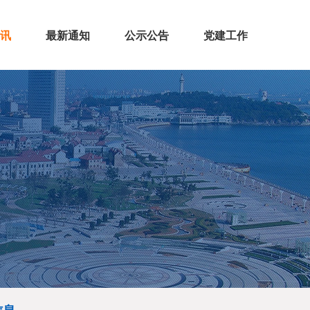
讯
最新通知
公示公告
党建工作
讯
态
策
息