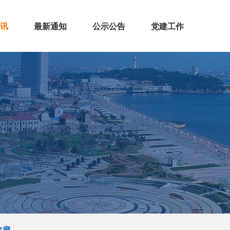
讯
最新通知
公示公告
党建工作
讯
态
策
息